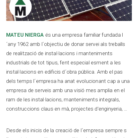
MATEU NIERGA
és una empresa familiar fundada l
´any 1962 amb l´objectiu de donar servei als treballs
de realització de instal·lacions i manteniments
industrials de tot tipus, fent especial esment a les
instal·lacions en edificis d´obra pública. Amb el pas
dels temps l´empresa ha anat evolucionant cap a una
empresa de serveis amb una visió mes amplia en el
ram de les instal·lacions, manteniments integrals,
construccions claus en mà, projectes d’enginyeria, …
Desde els inicis de la creació de l´empresa sempre s