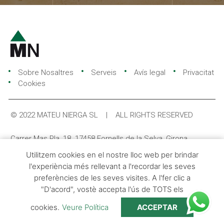
Sobre Nosaltres
Serveis
Avís legal
Privacitat
Cookies
© 2022 MATEU NIERGA SL | ALL RIGHTS RESERVED
Carrer Mas Pla, 18. 17458 Fornells de la Selva, Girona
Utilitzem cookies en el nostre lloc web per brindar
(+34) 972 47 51 59
info@mateunierga.com
l'experiència més rellevant a l'recordar les seves
preferències de les seves visites. A l'fer clic a
"D'acord", vostè accepta l'ús de TOTS els
cookies.
Veure Política
ACCEPTAR