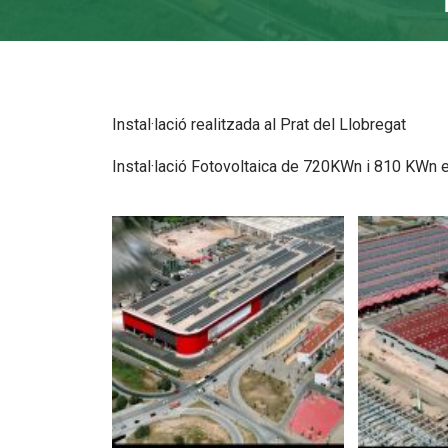
Instal·lació realitzada al Prat del Llobregat
Instal·lació Fotovoltaica de 720KWn i 810 KWn e