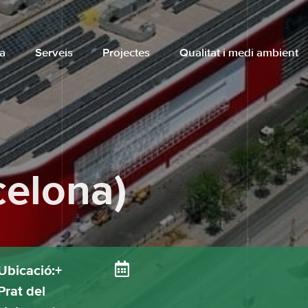
a
Serveis
Projectes
Qualitat i medi ambient
celona)
Ubicació:+
Prat del