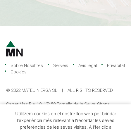
Sobre Nosaltres
Serveis
Avís legal
Privacitat
Cookies
© 2022 MATEU NIERGA SL | ALL RIGHTS RESERVED
Carrer Mas Pla, 18. 17458 Fornells de la Selva, Girona
Utilitzem cookies en el nostre lloc web per brindar
(+34) 972 47 51 59
info@mateunierga.com
l'experiència més rellevant a l'recordar les seves
preferències de les seves visites. A l'fer clic a