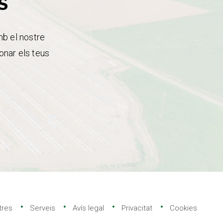
s
mb el nostre
onar els teus
tres
Serveis
Avís legal
Privacitat
Cookies