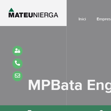
Inici
Empres
MPBata Eng