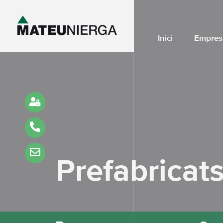
Inici
Empres
Prefabricat