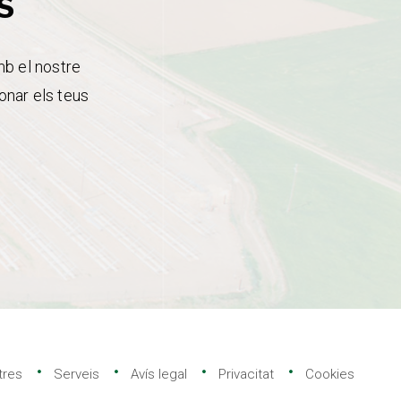
s
mb el nostre
onar els teus
tres
Serveis
Avís legal
Privacitat
Cookies